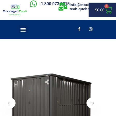
1.800.973.2215
info@storage-
0
tech.quebec
$
0.00