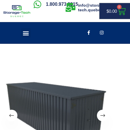
1.800.973.2215
info@storage-
0
tech.quebec
$
0.00